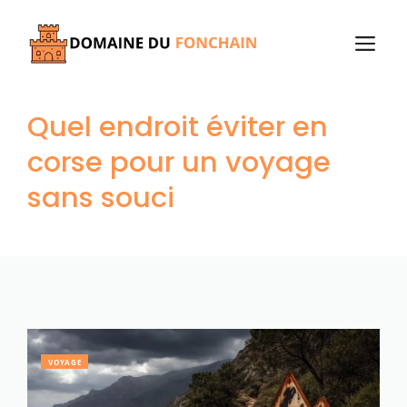
Aller
au
M
contenu
Quel endroit éviter en
corse pour un voyage
sans souci
VOYAGE