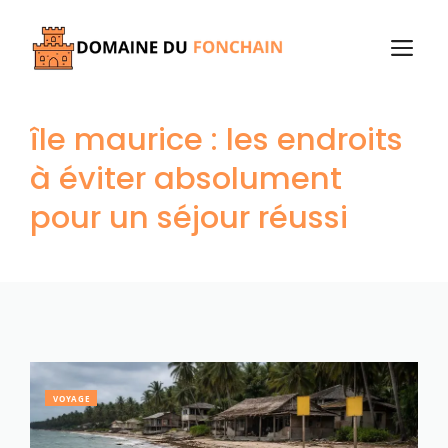
Aller
au
M
contenu
île maurice : les endroits
à éviter absolument
pour un séjour réussi
VOYAGE