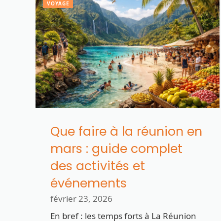
VOYAGE
Que faire à la réunion en
mars : guide complet
des activités et
événements
février 23, 2026
En bref : les temps forts à La Réunion