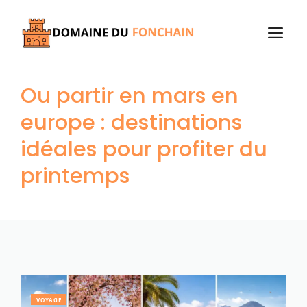
Aller
au
M
contenu
Ou partir en mars en
europe : destinations
idéales pour profiter du
printemps
VOYAGE